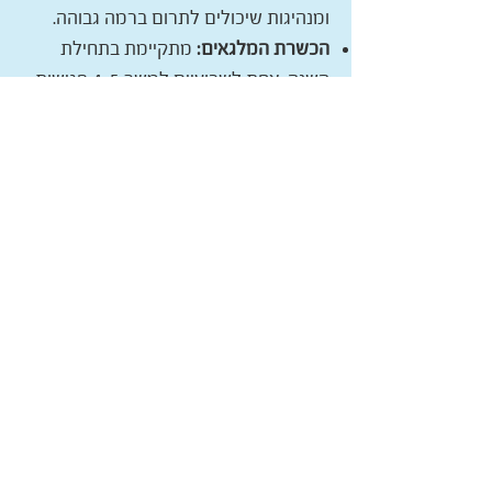
ומנהיגות שיכולים לתרום ברמה גבוהה.
הכשרת המלגאים:
מתקיימת בתחילת
השנה, אחת לשבועיים למשך 4-5 פגישות.
ההכשרה כוללת תכנים הקשורים בהפעלת
הקהילה, גיוס מתנדבים, שלבים בביצוע
מיפוי יישובי וכו' וכן אוריינטציה וחיבור
לאנשי הקשר ביישוב.
ניהול המלגאים:
על ידי מרכז הצעירים,
במרכז הצעירים יש מלגאית שתפקידה
לשמור על קשר עם המלגאים הישוביים.
היא בונה איתם תוכנית עבודה, עוקבת אחר
הביצוע ואחר דיווחי השעות. פעם בשבועיים
היא מקיימת עם כל מלגאי שיחה אישית.
ליווי והדרכת המלגאים:
מתקיימת אחת
לשלושה שבועות.
שייכות ותקשורת:
מרכז הצעירים מנהל