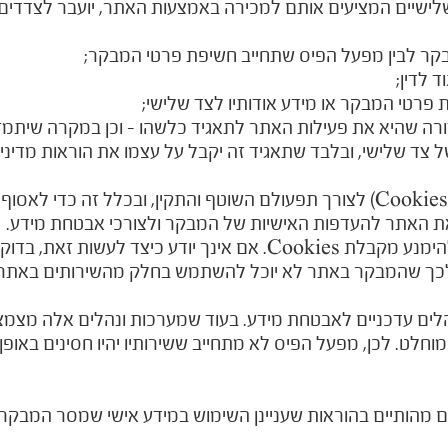
שלישיים המציעים אותם למכירה באמצעות האתר, יועבר לצדדי
ר לבין מפעל הפיס שתחייב חשיפת פרטי המבקר;
 לדין;
 פרטי המבקר או מידע אודותיו לצד שלישי;
ורה שהיא את פעילות האתר לתאגיד כלשהו - וכן במקרה שיתמז
צד שלישי, ובלבד שתאגיד זה יקבל על עצמו את הוראות מדיניות
אתר מפעל הפיס משתמש ב"עוגיות" (Cookies) לצורך תפעולם השוטף והתקין, ובכל
ת האתר להעדפות האישיות של המבקר ולצורכי אבטחת מידע.
דפדפנים מודרניים כוללים אפשרות להימנע מקבלת Cookies. אם אינ
 לכך שהמבקר באתר לא יוכל להשתמש בחלק מהשירותים באתר.
ים עדכניים לאבטחת מידע. בעוד שמערכות ונהלים אלה מצמצ
מוחלט. לכן, מפעל הפיס לא מתחייב ששירותיו יהיו חסינים באופ
נויים מהותיים בהוראות שעניינן השימוש במידע אישי שמסר המב