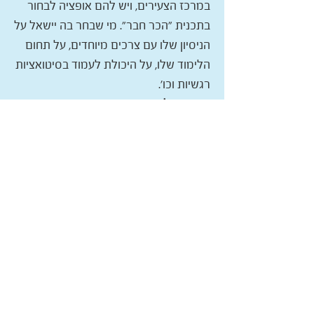
במרכז הצעירים, ויש להם אופציה לבחור
בתכנית "הכר חבר". מי שבחר בה יישאל על
הניסיון שלו עם צרכים מיוחדים, על תחום
הלימוד שלו, על היכולת לעמוד בסיטואציות
רגשיות וכו'.
הכשרה וליווי מקצועי:
ההכשרה הינה חד
פעמית ומועברת ע"י מדריך מאקים
תהליכי ניהול שוטפים:
המלגאים נפגשים
עם הצעירים בימי שני לשעתיים ועוד
שעה-שעתיים במהלך השבוע עם הרכזת
על הכנת מערכי המפגש, משוב ועדכונים
נוספים. את דיווחי השעות מעבירה מנהלת
התכנית, אשר נמצאת במפגשים ובשיחות
עם הסטודנטים להכנת מערכי המפגש.
סיום שנה:
יש ניסיון לשמר את המלגאים
לשנה נוספת מכיוון שכמות הסטודנטים