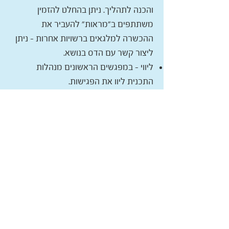
והכנה לתהליך. ניתן בהחלט להזמין
משתתפים ב"מראות" להעביר את
ההכשרה למלגאים ברשויות אחרות – ניתן
ליצור קשר עם הדס בנושא.
ליווי – במפגשים הראשונים מנהלות
התכנית ליוו את הפגישות.
קשר אישי – מנהלת התכנית ורכזת
מעורבות חברתית במרכז הצעירים נמצאות
בקשר אישי רציף עם המלגאים.
סיום התכנית – נערך ערב השקה חגיגי של
התערוכה בו הוצג קטלוג העבודות.