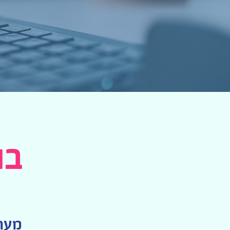
בו
מערכ