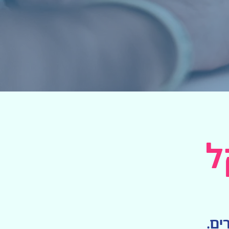
ל
ים.