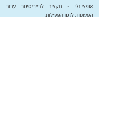
אופציונלי – תקציב לבייביסיטר עבור
הפעוטות לזמן הפעילות.
שלבים עיקריים ליישום התוכנית
עד אוקטובר –
בניית תכנית שנתית ופרסום
המועדון לנשים (בטיפת חלב ומיקומים
אסטרטגיים שונים)
אוקטובר-סיום שנה"ל –
הפעלת התכנית