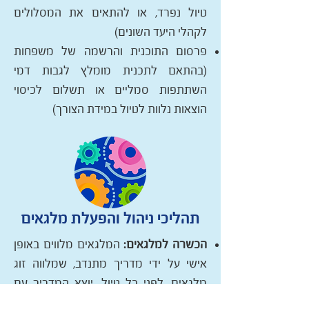
טיול נפרד, או להתאים את המסלולים
לקהלי היעד השונים)
פרסום התוכנית והרשמה של משפחות
(בהתאם לתכנית מומלץ לגבות דמי
השתתפות סמליים או תשלום לכיסוי
הוצאות נלוות לטיול במידת הצורך)
תהליכי ניהול והפעלת מלגאים
הכשרה למלגאים:
המלגאים מלווים באופן
אישי על ידי מדריך מתנדב, שמלווה זוג
מלגאים. לפני כל טיול, יוצא המדריך עם
המלגאים לסיור הכנה ומנחה אותם היכן