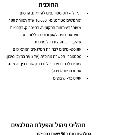
התוכנית
יוני יולי - גיוס סטודנטים לפרויקט: פרסום 
"מחפשים סטודנטים-  10,000 ש"ח תמורת 100 
שעות" בעיתונות המקומית, בפייסבוק, בקבוצות 
ווטאסאפ, מפה לאוזן וגם למכללות באזור 
שהעבירו בתפוצת מייל פנימית.
​​אוגוסט- מיונים לבחירת המלגאים המתאימים
​ספטמבר- הכשרה מרוכזת (על נוער במצבי סיכון, 
צעדים לבניית אמון, כלים בתקשורת בין- אישית, 
אסטרטגיות למידה)
​אוקטובר- שיבוצים
תהליכי ניהול והפעלת המלגאים
המלגאים נתנו כ 50 שעות בפרויקט