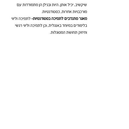
שיקשיב, יכיל אותן, היות ובגילן הן מתמודדות עם 
מורכבויות אחרות, כסטודנטיות.  
מאגר מתנדבים לתמיכה בסטודנטיות-
 לתמיכה וליווי 
בלימודים במיוחד באנגלית, וכן לתמיכה וליווי רגשי 
וחיזוק תחושת המסוגלות.
חסמים/אתגרים ביישום התוכנית
אתגר כלכלי
- התכנית, בהיקפה הנוכחי, דורשת סכום 
לא קטן ותלויה רבות בנכונותו של ראש העיר להקצות 
משאבים נדרשים.
חסמים בפני נשים להשתלבות בתכנית
- יש נשים רבות 
שהיו רוצות להשתלב בלימודים אקדמיים, אבל בפניהן 