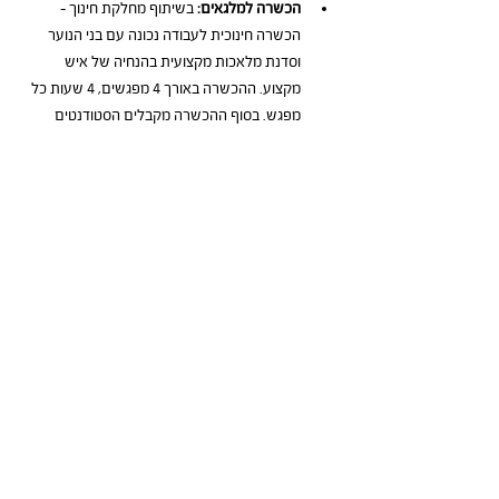
הכשרה למלגאים:
 בשיתוף מחלקת חינוך – 
הכשרה חינוכית לעבודה נכונה עם בני הנוער 
וסדנת מלאכות מקצועית בהנחיה של איש 
מקצוע. ההכשרה באורך 4 מפגשים, 4 שעות כל 
מפגש. בסוף ההכשרה מקבלים הסטודנטים 
חוברת עם תכני הפעילות. 
תהליכי ניהול שוטפים:
 סטודנטים מתבקשים 
לדווח על כל מפגש בנוגע לאופי הפעילות 
הצלחות ואתגרים כמו כן יש לדווח על שעות 
הפעילות לפני הנהלים של הרשות. 
מפתחות להצלחה ביישום התוכנית
שותפות מלאה עם מחלקת חינוך
רתימת בני נוער לפרויקט והתמדתם 