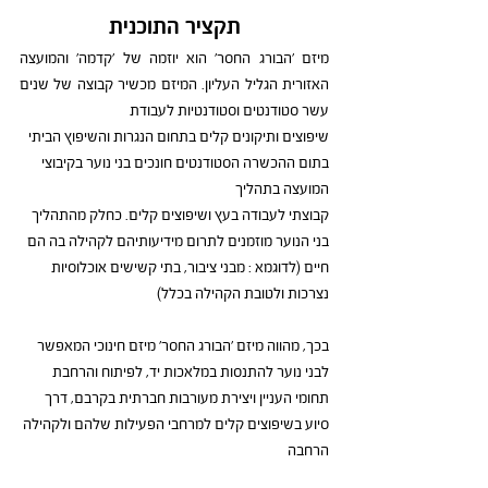
תקציר התוכנית
מיזם 'הבורג החסר' הוא יוזמה של 'קדמה' והמועצה 
האזורית הגליל העליון. המיזם מכשיר קבוצה של שנים 
עשר סטודנטים וסטודנטיות לעבודת
שיפוצים ותיקונים קלים בתחום הנגרות והשיפוץ הביתי
בתום ההכשרה הסטודנטים חונכים בני נוער בקיבוצי 
המועצה בתהליך
קבוצתי לעבודה בעץ ושיפוצים קלים. כחלק מהתהליך 
בני הנוער מוזמנים לתרום מידיעותיהם לקהילה בה הם 
חיים (לדוגמא : מבני ציבור, בתי קשישים אוכלוסיות 
נצרכות ולטובת הקהילה בכלל)
בכך, מהווה מיזם 'הבורג החסר' מיזם חינוכי המאפשר 
לבני נוער להתנסות במלאכות יד, לפיתוח והרחבת 
תחומי העניין ויצירת מעורבות חברתית בקרבם, דרך 
סיוע בשיפוצים קלים למרחבי הפעילות שלהם ולקהילה 
הרחבה