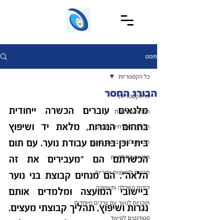
פוסט
כל הקטגוריות
הבורג החסר
כל הקטגוריות
מלגאים עוברים הכשרה ייחודית 
תכניות מנהיגות
בתחום הנגרות, מלאת יד ושיפוץ 
תכניות לאזרחים ותיקים
ביתי וכן בתחום עבודת נוער. עם תום 
תכניות לנוער במצבי סיכון
הכשרתם הם "מעבירים את זה 
תכניות קהילתיות
תכניות למועצות אזוריות
הלאה". הם מנחים קבוצת בני נוער 
קידום השכלה ותעסוקה
ביישובי המועצה ומלמדים אותם 
תוכניות לנוער עם צרכים מיוחדים
נגרות ושיפוץ, תהליך קבוצתי מעצים. 
סטודנטים לסיעוד