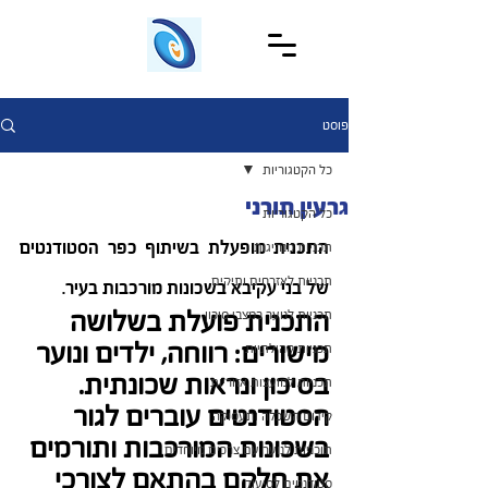
פוסט
כל הקטגוריות
גרעין תורני
כל הקטגוריות
התכנית מופעלת בשיתוף כפר הסטודנטים 
תכניות מנהיגות
תכניות לאזרחים ותיקים
של בני עקיבא בשכונות מורכבות בעיר.
התכנית פועלת בשלושה 
תכניות לנוער במצבי סיכון
מישורים: רווחה, ילדים ונוער 
תכניות קהילתיות
בסיכון ונראות שכונתית. 
תכניות למועצות אזוריות
הסטודנטים עוברים לגור 
קידום השכלה ותעסוקה
בשכונות המורכבות ותורמים 
תוכניות לנוער עם צרכים מיוחדים
את חלקם בהתאם לצורכי 
סטודנטים לסיעוד